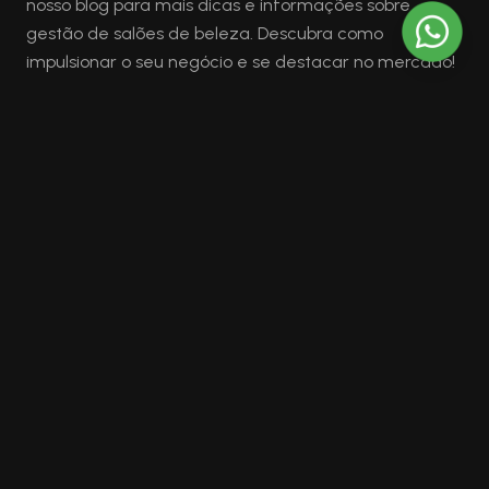
nosso blog para mais dicas e informações sobre
gestão de salões de beleza. Descubra como
impulsionar o seu negócio e se destacar no mercado!
Páginas
Home
Agenda
Cursos
Produtos
Notícias
Blog
Sobre nós
Contato
Hair School Academy