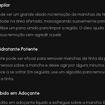
pilar
pode ser um grande aliado na remoção de manchas de ti
ade na área afetada, massageando suavemente para 
 utilize um pano úmido para limpar a região. O óleo ajud
o sua remoção sem agredir a pele.
idratante Potente
te pode ser eficaz para remover manchas de tinta da p
rosa sobre a mancha e deixe agir por alguns minutos. 
ce a se soltar. Em seguida, use um algodão para remov
 tinta.
bido em Adoçante
ão em adoçante líquido e esfregue sobre a mancha. 