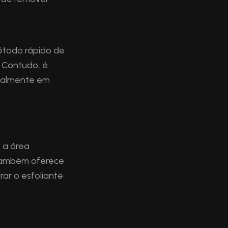
método rápido de
 Contudo, é
cialmente em
 a área
 também oferece
ar o esfoliante