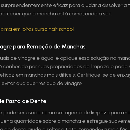
 surpreendentemente eficaz para ajudar a dissolver a t
perceber que a mancha está começando a sair.
nagre para Remoção de Manchas
guais de vinagre e água, e aplique essa solução na man
 é conhecido por suas propriedades de limpeza e pode 
eficaz em manchas mais difíceis. Certifique-se de enx
evitar qualquer resíduo de vinagre.
de Pasta de Dente
e pode ser usada como um agente de limpeza para man
uena quantidade sobre a mancha e esfregue suavemen
a de dente ajuda a soltar a tinta, tornando-a mais fáci