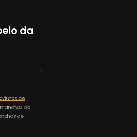
belo da
rodutos de
s manchas da
anchas de