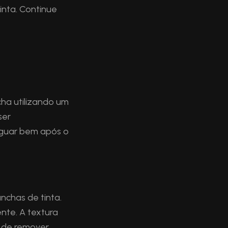
inta. Continue
cha utilizando um
ser
aguar bem após o
chas de tinta.
te. A textura
l de remover.