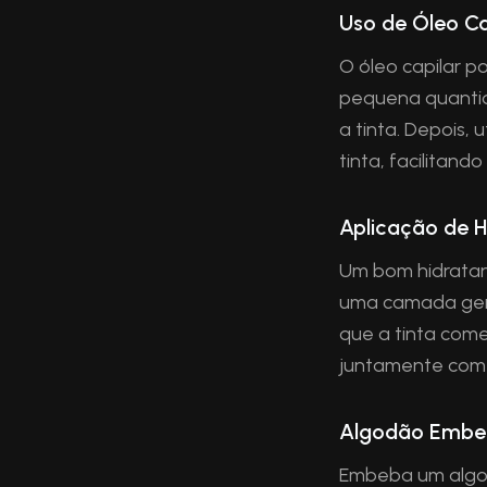
Uso de Óleo Ca
O óleo capilar 
pequena quantid
a tinta. Depois,
tinta, facilitand
Aplicação de H
Um bom hidratan
uma camada gene
que a tinta come
juntamente com a
Algodão Embe
Embeba um algod