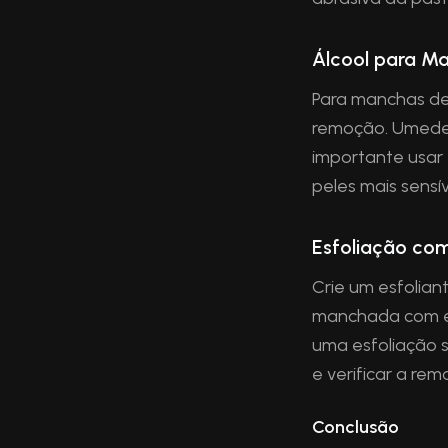
Álcool para M
Para manchas de 
remoção. Umedeç
importante usar
peles mais sensív
Esfoliação co
Crie um esfolian
manchada com es
uma esfoliação 
e verificar a re
Conclusão