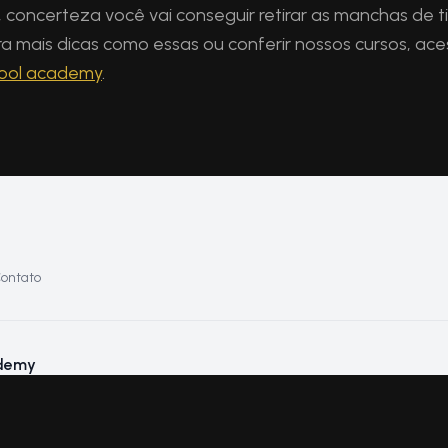
 concerteza você vai conseguir retirar as manchas de t
ra mais dicas como essas ou conferir nossos cursos, ac
hool academy
.
ontato
ademy
e Gatto na década de 1990, a Hair School International é a
e beleza científica do mundo. Pioneira na educação em
destaca por capacitar alunos através de métodos científicos,