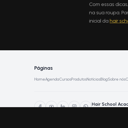
Com essas dicas,
na sua roupa. Pa
inicial da
hair sc
Páginas
Home
Agenda
Cursos
Produtos
Notícias
Blog
Sobre nós
C
Hair School Ac
Fundada por Graciell
primeira academia d
beleza, a escola se 