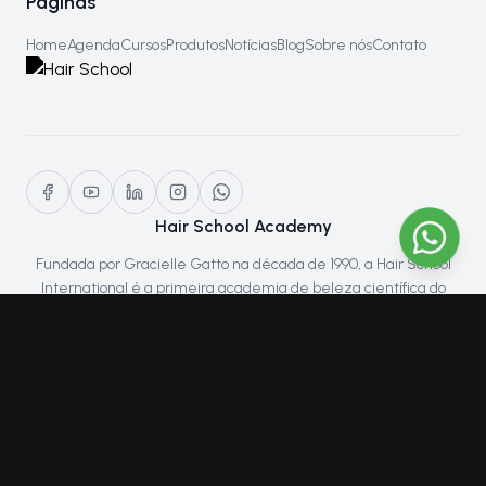
Páginas
Home
Agenda
Cursos
Produtos
Notícias
Blog
Sobre nós
Contato
Hair School Academy
Fundada por Gracielle Gatto na década de 1990, a Hair School
International é a primeira academia de beleza científica do
mundo. Pioneira na educação em beleza, a escola se destaca
por capacitar alunos através de métodos científicos, inspirando
profissionais a alcançar excelência e sucesso na indústria.
© Copyright Hair School Academy – Todos os direitos reservados aos
criadores.
TERMOS
PRIVACIDADE