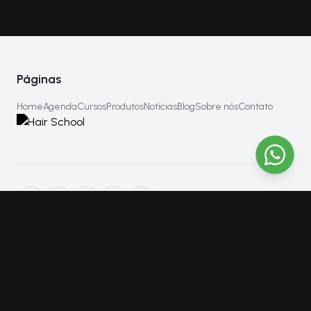
Páginas
Home
Agenda
Cursos
Produtos
Notícias
Blog
Sobre nós
Contato
Hair School Academy
Fundada por Gracielle Gatto na década de 1990, a Hair School
International é a primeira academia de beleza científica do
mundo. Pioneira na educação em beleza, a escola se destaca
por capacitar alunos através de métodos científicos, inspirando
profissionais a alcançar excelência e sucesso na indústria.